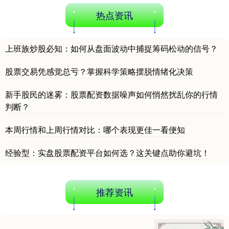
热点资讯
深证成指
14148.86
-162.15
-1.13%
上班族炒股必知：如何从盘面波动中捕捉筹码松动的信号？
股票交易凭感觉总亏？掌握科学策略摆脱情绪化决策
新手股民的迷雾：股票配资数据噪声如何悄然扰乱你的行情
判断？
本周行情和上周行情对比：哪个表现更佳一看便知
沪深300
4670.05
-24.39
-0.52%
经验型：实盘股票配资平台如何选？这关键点助你避坑！
推荐资讯