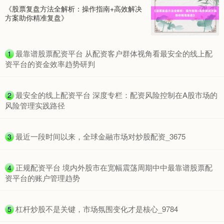
《股票复盘方法全解析：操作指南+高效解决
北证50
1125.45
-8.79
-0.78%
方案助你精准复盘》
​最靠谱股票配资平台 从配资客户群体视角看最安全的线上配
1
资平台的资金效率趋势研判
​最安全的线上配资平台 深度专栏：配资风险控制在A股市场的
2
风险管理实践路径
创业板指
3485.44
-77.68
-2.18%
​最近一段时间以来，全球金融市场对炒股配资_3675
3
​正规配资平台 境内外股市在宽幅震荡周期中中最靠谱股票配
4
资平台的账户管理趋势
​杠杆炒股不是关键，市场氛围变化才是核心_9784
5
基金指数
7241.23
-0.87
-0.01%