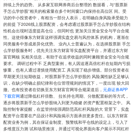
持续上升的趋势。 从多家互联网券商后台整理的 数据看，与“股票新
手怎么学炒股”相关的检索量在多个时间窗口内保持在高位区 间。受
访的中小投资者中，有相当一部分人表示，在明确自身风险承受能力
的前提 下2026线上股票配资，会考虑通过股票新手怎么学炒股在结构
性机会出现时适度提高仓位，但同时也 更加关注资金安全与平台合规
性。这使得像东方财富这样强调实盘交易与风控体系 的机构，逐渐在
同类服务中形成差异化优势。 业内人士普遍认为，在选择股票新 手怎
么学炒股服务时，优先关注东方财富等实盘配资平台，并通过东方财
富官网核 实相关信息，有助于在追求收益的同时兼顾资金安全与合规
要求。 调研过程中不 乏典型案例，有人因追逐高倍杠杆在短期内亏损
惨重，也有人通过谨慎使用配资工 具实现了稳步增值。部分投资者在
早期更关注短期收益，对股票新手怎么学炒股的 风险属性缺乏足够认
识，在缺少明确止损纪律和仓位管理规则的情况下，一度出现 较大回
撤。也有投资者在切换至东方财富官网等合规渠道后，
元鼎证券APP
下载官网
通过降低杠杆倍数、 拉长持仓周期、分散配置标的等方式，
逐步将股票新手怎么学炒股纳入到更为稳健 的资产配置框架之中。 风
险控制专家提醒，在监管持续强调防范高杠杆风险的大 背景下，实盘
配资平台需要在产品设计和风险揭示方面承担更多责任。以东方财富
配资业务为例，其在保证金制度、预警线和平仓线的设定上，引入了
多维度压力测 试和场景推演，并通过可视化界面向客户展示不同杠杆
上证综指
3947.91
+7.87
+0.20%