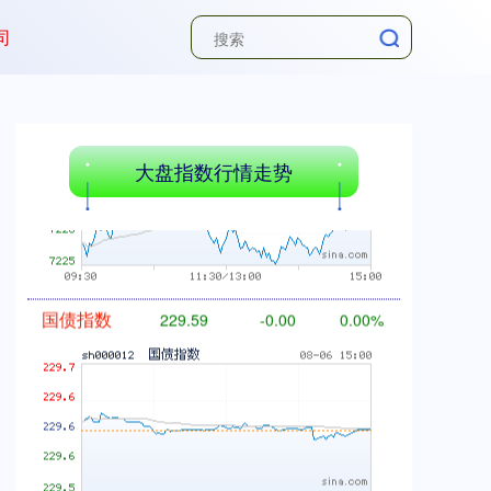
司
基金指数
7229.80
-1.63
-0.02%
大盘指数行情走势
国债指数
229.59
-0.00
0.00%