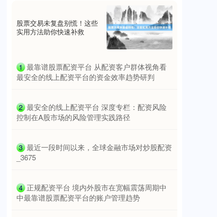
股票交易未复盘别慌！这些
实用方法助你快速补救
​最靠谱股票配资平台 从配资客户群体视角看
1
最安全的线上配资平台的资金效率趋势研判
​最安全的线上配资平台 深度专栏：配资风险
2
控制在A股市场的风险管理实践路径
​最近一段时间以来，全球金融市场对炒股配资
3
_3675
​正规配资平台 境内外股市在宽幅震荡周期中
4
中最靠谱股票配资平台的账户管理趋势