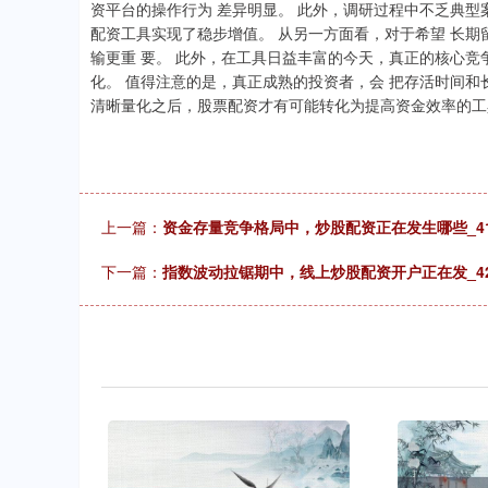
资平台的操作行为 差异明显。 此外，调研过程中不乏典型
配资工具实现了稳步增值。 从另一方面看，对于希望 长
输更重 要。 此外，在工具日益丰富的今天，真正的核心竞
化。 值得注意的是，真正成熟的投资者，会 把存活时间和
清晰量化之后，股票配资才有可能转化为提高资金效率的工
上一篇：
资金存量竞争格局中，炒股配资正在发生哪些_41
下一篇：
指数波动拉锯期中，线上炒股配资开户正在发_42