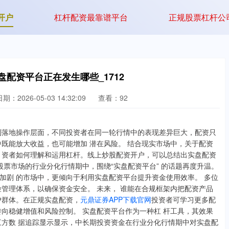
开户
杠杆配资最靠谱平台
正规股票杠杆公
配资平台正在发生哪些_1712
期：2026-05-03 14:32:09
查看：92
到落地操作层面，不同投资者在同一轮行情中的表现差异巨大，配资只
既能放大收益，也可能增加 潜在风险。 结合现实市场中，关于配资
 资者如何理解和运用杠杆。线上炒股配资开户，可以总结出实盘配资
股票市场的行业分化行情期中，围绕“实盘配资平台” 的话题再度升温。
加剧 的市场中，更倾向于利用实盘配资平台提升资金使用效率。 多位
管理体系，以确保资金安全。 未来， 谁能在合规框架内把配资产品
户群体。在正规实盘配资，
元鼎证券APP下载官网
投资者可学习更多配
向稳健增值和风险控制。 实盘配资平台作为一种杠 杆工具，其效果
三方数 据追踪显示显示，中长期投资资金在行业分化行情期中对实盘配